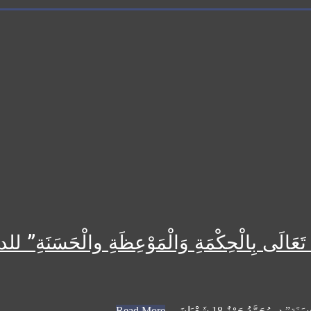
اللهِ تَعَالَى بِالْحِكْمَةِ وَالْمَوْعِظَةِ والْحَسَن
مُحَمَّدُ حَرْزٌ 18 شَعْبَانَ ...
Read More