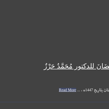
َمَضَانَ للدكتور مُحَمَّدُ حَرْزٌ
Read More