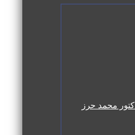
َةِ” للدكتور محمد حرز