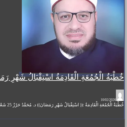
خُطْبَةُ الْجُمُعَةِ الْقَادِمَةُ اسْتِقْبَالُ شَهْرِ ر
10/02/2026
خُطْبَةُ الْجُمُعَةِ الْقَادِمَةُ :(( اسْتِقْبَالُ شَهْرِ رَمَضَانَ)) د. مُحَمَّدُ حَرْزٌ 25 شَعْبَانَ بِتَارِيخِ 1447ه ، ...