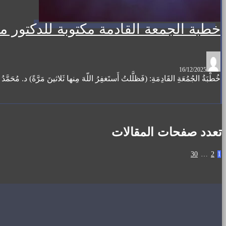
خطبة الجمعة القادمة مكتوبة للدكتور م
16/12/2025
خُطْبَةُ الجُمُعَةِ القَادِمَةِ: (فَظلَّلتُ أَستَغفِرُ اللّهَ مِنها ثَلاثينَ مَرَّةً) د. مُحَمَّدُ حِرْزٍ بِتَارِي
تعدد صفحات المقالات
30
…
2
1