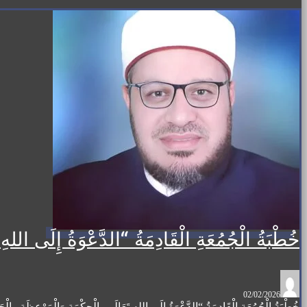
خُطْبَةُ الْجُمُعَةِ الْقَادِمَةُ “الدَّعْوَةُ إِلَى 
02/02/2026
خُطْبَةُ الْجُمُعَةِ الْقَادِمَةُ “الدَّعْوَةُ إِلَى اللهِ تَعَالَى بِالْحِكْمَةِ وَالْمَوْعِظَةِ والْحَسَنَةِ” د. 