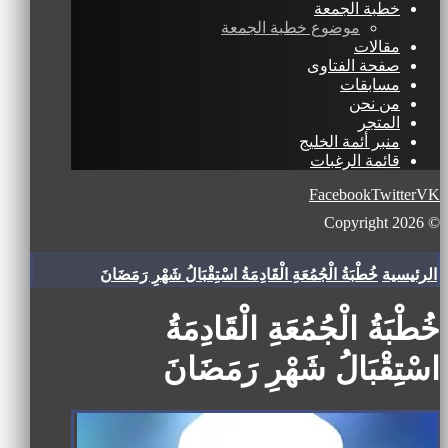
خطبة الجمعة
موضوع خطبة الجمعة
مقالات
صفحة الفتاوى
مسابقات
من نحن
المتجر
منبر أئمة الخليج
قائمة الرغبات
Facebook
Twitter
VK
© Copyright 2026
الرئيسية
خُطْبَةُ الْجُمُعَةِ الْقَادِمَةُ اسْتِقْبَالُ شَهْرِ رَمَضَانَ
خُطْبَةُ الْجُمُعَةِ الْقَادِمَةُ
اسْتِقْبَالُ شَهْرِ رَمَضَانَ