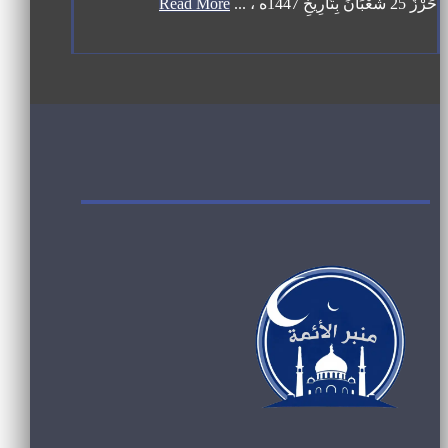
حَرْزٌ 25 شَعْبَانَ بِتَارِيخِ 1447ه ، ...
Read More