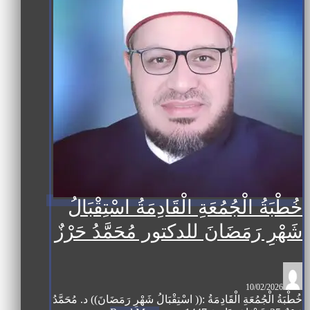
خُطْبَةُ الْجُمُعَةِ الْقَادِمَةُ اسْتِقْبَالُ
شَهْرِ رَمَضَانَ للدكتور مُحَمَّدُ حَرْزٌ
10/02/2026
خُطْبَةُ الْجُمُعَةِ الْقَادِمَةُ :(( اسْتِقْبَالُ شَهْرِ رَمَضَانَ)) د. مُحَمَّدُ